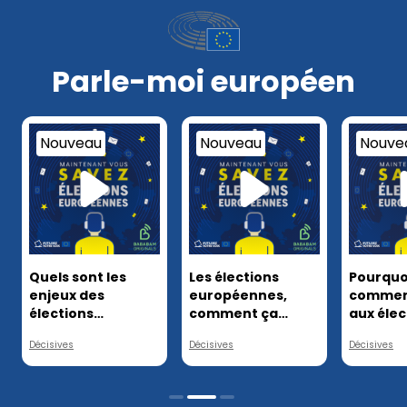
Parle-moi européen
Nouveau
Nouveau
Nouve
Quels sont les
Les élections
Pourquo
enjeux des
européennes,
commen
élections
comment ça
aux élec
européennes ?
marche ?
europée
Décisives
Décisives
Décisives